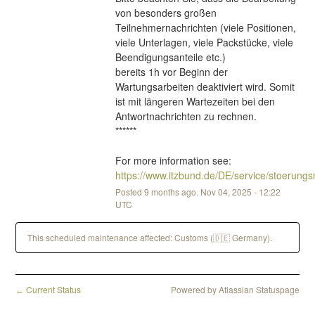
von besonders großen 
Teilnehmernachrichten (viele Positionen, 
viele Unterlagen, viele Packstücke, viele 
Beendigungsanteile etc.)
bereits 1h vor Beginn der 
Wartungsarbeiten deaktiviert wird. Somit 
ist mit längeren Wartezeiten bei den 
Antwortnachrichten zu rechnen.
******
For more information see: 
https://www.itzbund.de/DE/service/stoerun
Posted
9
months ago.
Nov
04
,
2025
-
12:22
UTC
This scheduled maintenance affected: Customs (🇩🇪 Germany).
Current Status
Powered by Atlassian Statuspage
←